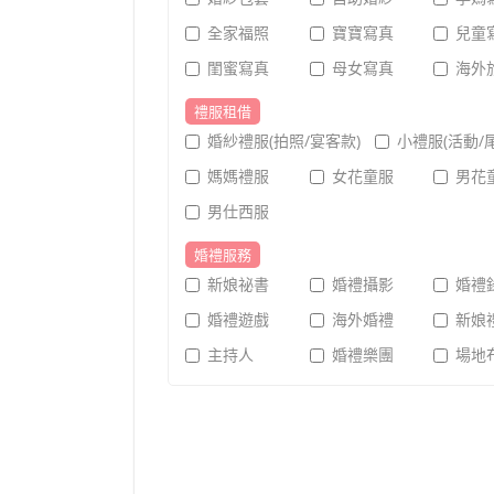
全家福照
寶寶寫真
兒童
閨蜜寫真
母女寫真
海外
禮服租借
婚紗禮服(拍照/宴客款)
小禮服(活動/
媽媽禮服
女花童服
男花
男仕西服
婚禮服務
新娘祕書
婚禮攝影
婚禮
婚禮遊戲
海外婚禮
新娘
主持人
婚禮樂團
場地