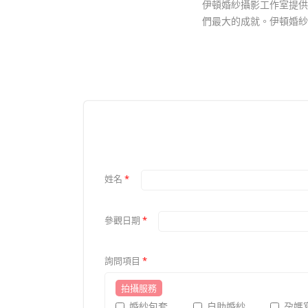
伊頓婚紗攝影工作室提供
們最大的成就。伊頓婚紗
姓名
*
參觀日期
*
詢問項目
*
拍攝服務
婚紗包套
自助婚紗
孕媽