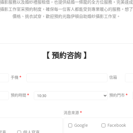
攝影服務以及婚紗禮服租借，也提供結婚一條龍的全方位服務。完美達成
攝影工作室采預約制度，確保每一位客人都能受到專業暖心的服務。想了
價格、挑衣試穿，歡迎預約光臨伊頓自助婚紗攝影工作室。
【 預約咨詢 】
手機
*
信箱
預約時間
*
預約門市
*
消息來源
*
Google
Facebook
寫真
個人寫真