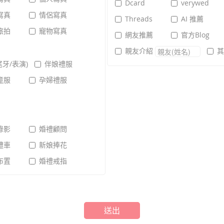
Dcard
verywed
寫真
情侶寫真
Threads
AI 推薦
旅拍
寵物寫真
網友推薦
官方Blog
親友介紹
尾牙/表演)
伴娘禮服
童服
孕婦禮服
錄影
婚禮顧問
禮車
新娘捧花
布置
婚禮戒指
送出