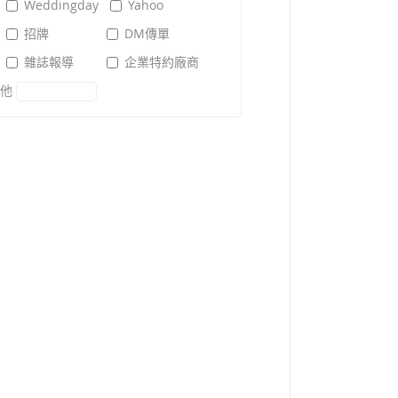
Weddingday
Yahoo
招牌
DM傳單
雜誌報導
企業特約廠商
其他