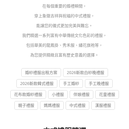
在每個重要的婚禮瞬間，
穿上象徵吉祥與祝福的中式禮服，
能讓您的儀式更加完美與難忘。
我們精選一系列富有中華傳統文化色彩的禮服，
包括華美的龍鳳掛、秀禾服、繡花旗袍等，
為您提供精緻且富有歷史意義的選擇。
婚紗禮服出租方案
2026新款白紗晚禮服
2026新款韓式禮服
手工婚紗
手工晚禮服
花布款婚紗禮服
小禮服
伴娘禮服
花童禮服
親子禮服
媽媽禮服
中式禮服
漢服禮服