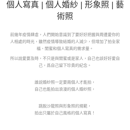
個人寫真 | 個人婚紗 | 形象照 | 藝
術照
前幾年疫情肆虐，人們開始意識到了要好好把握與周遭愛你的
人相處的時光，雖然疫情導致結婚的人減少，但增加了拍全家
福、閨蜜和個人寫真的需求量。
所以說愛要及時，不只是與閨蜜或是家人，自己也該好好愛自
己，爲自己留下珍貴的紀念。
誰説婚紗照一定要兩個人才能拍，
自己也能拍出浪漫的個人婚紗照，
跳脫沙龍照與形象照的規範，
拍出只屬於自己風格的個人寫真！