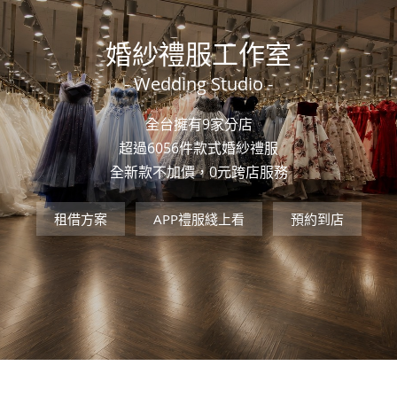
婚紗禮服工作室
- Wedding Studio -
全台擁有9家分店
超過6056件款式婚紗禮服
全新款不加價，0元跨店服務
租借方案
APP禮服綫上看
預約到店