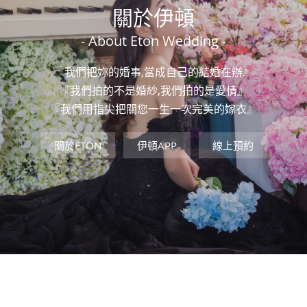
關於伊頓
- About Eton Wedding -
『我們把妳的婚事,當成自己的結婚在辦』
『我們拍的不是婚紗,我們拍的是愛情』
『我們用指尖把關您一生一次完美的嫁衣』
關於ETON
伊頓APP
線上預約