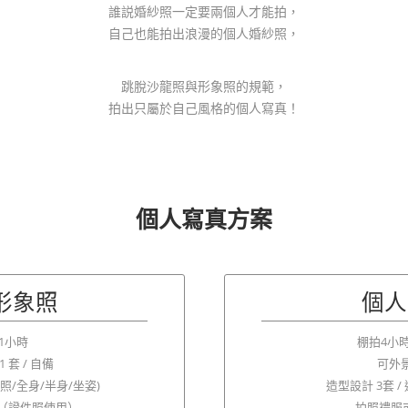
誰説婚紗照一定要兩個人才能拍，
自己也能拍出浪漫的個人婚紗照，
跳脫沙龍照與形象照的規範，
拍出只屬於自己風格的個人寫真！
個人寫真方案
形象照
個人
1小時
棚拍4小時
 套 / 自備
可外
頭照/全身/半身/坐姿)
造型設計 3套 
 張 （證件照使用）
拍照禮服或