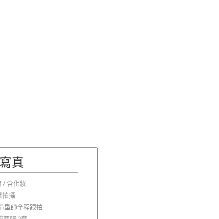
寫真
 / 含化妝
景拍攝
/ 造型師全程跟拍
西服 2套