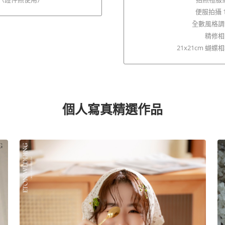
便服拍攝 1
全數風格調
精修相片
21x21cm 蝴蝶相
個人寫真精選作品