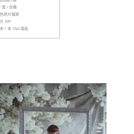
 套 / 自備
色照片檔案
 30P
本 1 本 16p/滿版