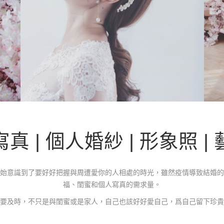
真 | 個人婚紗 | 形象照 |
始意識到了要好好把握與周遭愛你的人相處的時光，雖然疫情導致結婚的
福、閨蜜和個人寫真的需求量。
要及時，不只是與閨蜜或是家人，自己也該好好愛自己，爲自己留下珍貴