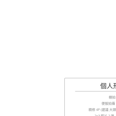
個人
棚拍
便服拍攝 1
精修 4P (建議 大
2x3 照片 2