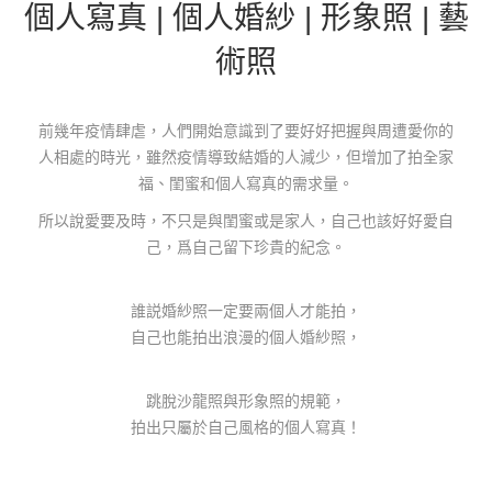
個人寫真 | 個人婚紗 | 形象照 | 藝
術照
前幾年疫情肆虐，人們開始意識到了要好好把握與周遭愛你的
人相處的時光，雖然疫情導致結婚的人減少，但增加了拍全家
福、閨蜜和個人寫真的需求量。
所以說愛要及時，不只是與閨蜜或是家人，自己也該好好愛自
己，爲自己留下珍貴的紀念。
誰説婚紗照一定要兩個人才能拍，
自己也能拍出浪漫的個人婚紗照，
跳脫沙龍照與形象照的規範，
拍出只屬於自己風格的個人寫真！