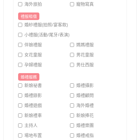
海外旅拍
寵物寫真
禮服租借
婚紗禮服(拍照/宴客款)
小禮服(活動/尾牙/表演)
伴娘禮服
媽媽禮服
女花童服
男花童服
孕婦禮服
男仕西服
婚禮服務
新娘祕書
婚禮攝影
婚禮錄影
婚禮顧問
婚禮遊戲
海外婚禮
新娘禮車
新娘捧花
主持人
婚禮樂團
場地布置
婚禮戒指