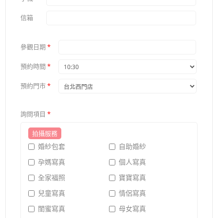
信箱
參觀日期
*
預約時間
*
預約門市
*
詢問項目
*
拍攝服務
婚紗包套
自助婚紗
孕媽寫真
個人寫真
全家福照
寶寶寫真
兒童寫真
情侶寫真
閨蜜寫真
母女寫真