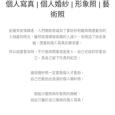
個人寫真 | 個人婚紗 | 形象照 | 藝
術照
前幾年疫情肆虐，人們開始意識到了要好好把握與周遭愛你的
人相處的時光，雖然疫情導致結婚的人減少，但增加了拍全家
福、閨蜜和個人寫真的需求量。
所以說愛要及時，不只是與閨蜜或是家人，自己也該好好愛自
己，爲自己留下珍貴的紀念。
誰説婚紗照一定要兩個人才能拍，
自己也能拍出浪漫的個人婚紗照，
跳脫沙龍照與形象照的規範，
拍出只屬於自己風格的個人寫真！