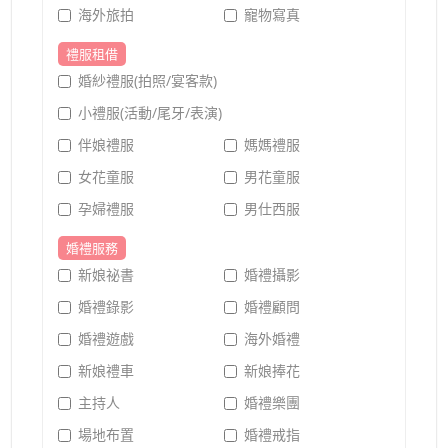
海外旅拍
寵物寫真
禮服租借
婚紗禮服(拍照/宴客款)
小禮服(活動/尾牙/表演)
伴娘禮服
媽媽禮服
女花童服
男花童服
孕婦禮服
男仕西服
婚禮服務
新娘祕書
婚禮攝影
婚禮錄影
婚禮顧問
婚禮遊戲
海外婚禮
新娘禮車
新娘捧花
主持人
婚禮樂團
場地布置
婚禮戒指