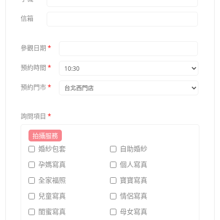
信箱
參觀日期
*
預約時間
*
預約門市
*
詢問項目
*
拍攝服務
婚紗包套
自助婚紗
孕媽寫真
個人寫真
全家福照
寶寶寫真
兒童寫真
情侶寫真
閨蜜寫真
母女寫真