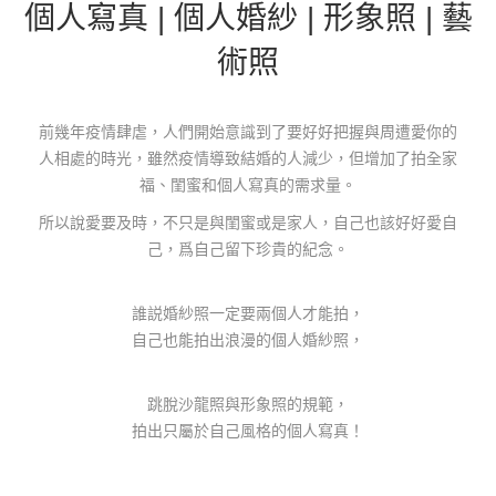
個人寫真 | 個人婚紗 | 形象照 | 藝
術照
前幾年疫情肆虐，人們開始意識到了要好好把握與周遭愛你的
人相處的時光，雖然疫情導致結婚的人減少，但增加了拍全家
福、閨蜜和個人寫真的需求量。
所以說愛要及時，不只是與閨蜜或是家人，自己也該好好愛自
己，爲自己留下珍貴的紀念。
誰説婚紗照一定要兩個人才能拍，
自己也能拍出浪漫的個人婚紗照，
跳脫沙龍照與形象照的規範，
拍出只屬於自己風格的個人寫真！